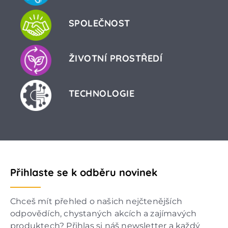
SPOLEČNOST
ŽIVOTNÍ PROSTŘEDÍ
TECHNOLOGIE
Přihlaste se k odběru novinek
Chceš mít přehled o našich nejčtenějších
odpovědích, chystaných akcích a zajímavých
produktech? Přihlas si náš newsletter a každý