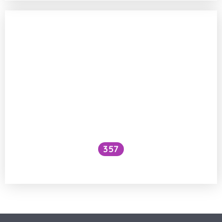
357
Proč se kabely zamotávají?