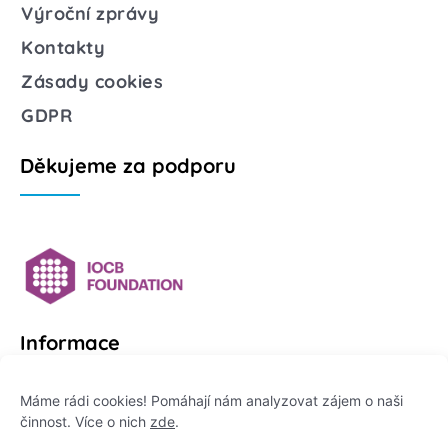
Výroční zprávy
Kontakty
Zásady cookies
GDPR
Děkujeme za podporu
Informace
Platformu Zeptej se vědce provozuje:
Máme rádi cookies! Pomáhají nám analyzovat zájem o naši
činnost. Více o nich
zde
.
Institut pro komunikaci vědy, z. ú.