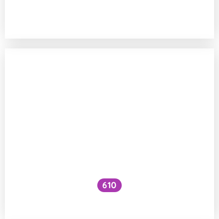
Proč entropie vesmíru roste, i když jeho
teplota klesá?
610
Šipka času