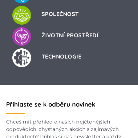
SPOLEČNOST
ŽIVOTNÍ PROSTŘEDÍ
TECHNOLOGIE
Přihlaste se k odběru novinek
Chceš mít přehled o našich nejčtenějších
odpovědích, chystaných akcích a zajímavých
produktech? Přihlas si náš newsletter a každý