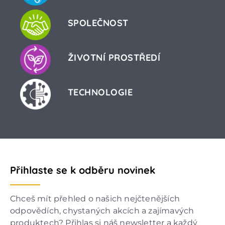
SPOLEČNOST
ŽIVOTNÍ PROSTŘEDÍ
TECHNOLOGIE
Přihlaste se k odběru novinek
Chceš mít přehled o našich nejčtenějších
odpovědích, chystaných akcích a zajímavých
produktech? Přihlas si náš newsletter a každý