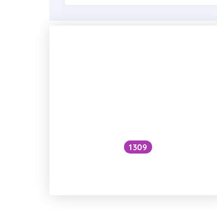
1309
Jak se měří chytrými hodinkami
hodnoty VO2max?