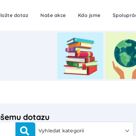
ložte dotaz
Naše akce
Kdo jsme
Spoluprá
vašemu dotazu