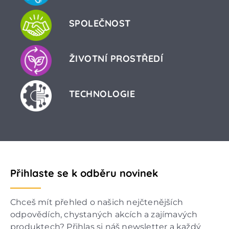
SPOLEČNOST
ŽIVOTNÍ PROSTŘEDÍ
TECHNOLOGIE
Přihlaste se k odběru novinek
Chceš mít přehled o našich nejčtenějších
odpovědích, chystaných akcích a zajímavých
produktech? Přihlas si náš newsletter a každý