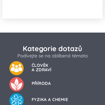
Proč iglú neroztaje, i když v něm hoří
oheň?
Kategorie dotazů
Podívejte se na oblíbená témata
ČLOVĚK
A ZDRAVÍ
PŘÍRODA
FYZIKA A CHEMIE