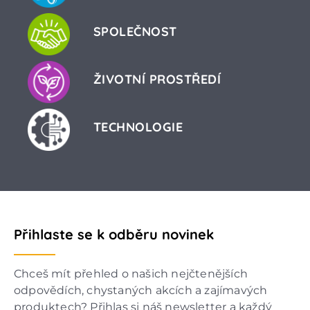
SPOLEČNOST
ŽIVOTNÍ PROSTŘEDÍ
TECHNOLOGIE
Přihlaste se k odběru novinek
Chceš mít přehled o našich nejčtenějších
odpovědích, chystaných akcích a zajímavých
produktech? Přihlas si náš newsletter a každý