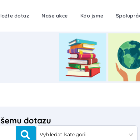
ložte dotaz
Naše akce
Kdo jsme
Spoluprá
vašemu dotazu