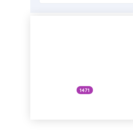
1471
Proč se do sebe nezamilovávají
blízce příbuzní?