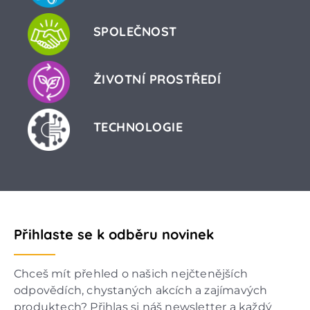
SPOLEČNOST
ŽIVOTNÍ PROSTŘEDÍ
TECHNOLOGIE
Přihlaste se k odběru novinek
Chceš mít přehled o našich nejčtenějších
odpovědích, chystaných akcích a zajímavých
produktech? Přihlas si náš newsletter a každý