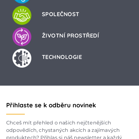
SPOLEČNOST
ŽIVOTNÍ PROSTŘEDÍ
TECHNOLOGIE
Přihlaste se k odběru novinek
Chceš mít přehled o našich nejčtenějších
odpovědích, chystaných akcích a zajímavých
produktech? Přihlas si náš newsletter a každý