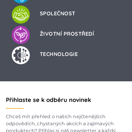
SPOLEČNOST
ŽIVOTNÍ PROSTŘEDÍ
TECHNOLOGIE
Přihlaste se k odběru novinek
Chceš mít přehled o našich nejčtenějších
odpovědích, chystaných akcích a zajímavých
produktech? Přihlas si náš newsletter a každý