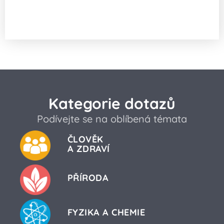
Lze za pomoci pupečníkové krve vyléčit
některá závažná onemocnění?
Kategorie dotazů
Podívejte se na oblíbená témata
ČLOVĚK
A ZDRAVÍ
PŘÍRODA
FYZIKA A CHEMIE