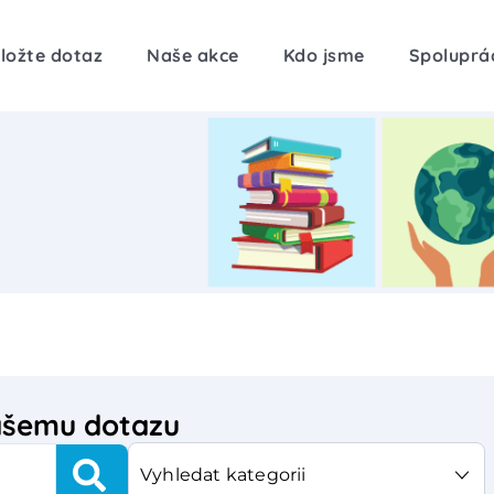
ložte dotaz
Naše akce
Kdo jsme
Spoluprá
vašemu dotazu