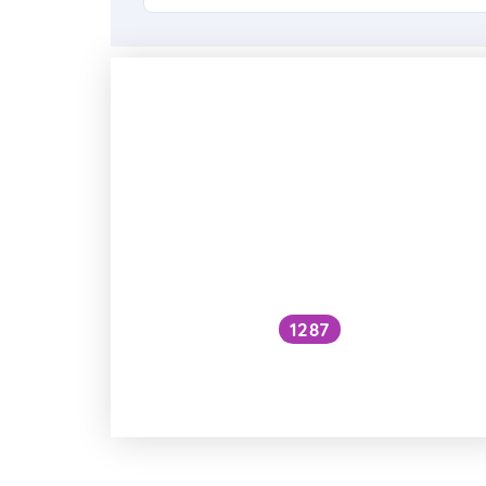
1287
Co se stane s mravencem, kteréh
odvezu daleko od mraveniště?