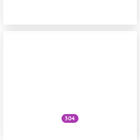
Jak se určuje datum spotřeby
a minimální trvanlivosti potravin?
304
Mizí zavařováním vitamíny?