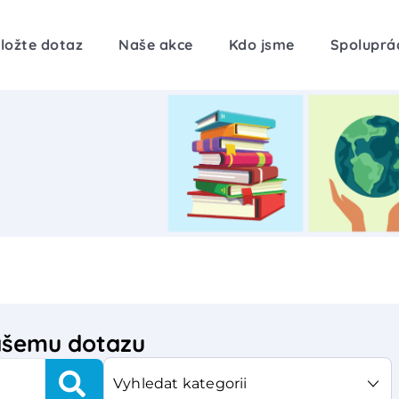
ložte dotaz
Naše akce
Kdo jsme
Spoluprá
vašemu dotazu