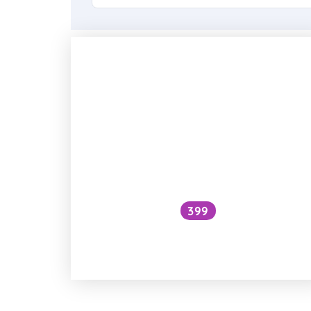
399
Probíhá fotosyntéza v utržené
květině?