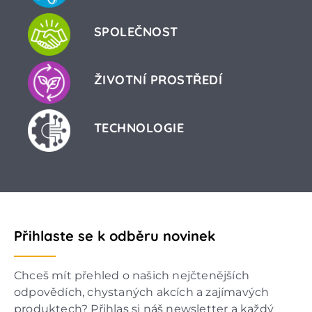
SPOLEČNOST
ŽIVOTNÍ PROSTŘEDÍ
TECHNOLOGIE
Přihlaste se k odběru novinek
Chceš mít přehled o našich nejčtenějších
odpovědích, chystaných akcích a zajímavých
produktech? Přihlas si náš newsletter a každý