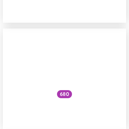
Snížilo by vytažení všech lodí hladinu
oceánů?
680
Šlo by jít po mořském dnu s lodí
obrácenou dnem vzhůru naplněnou
vzduchem?