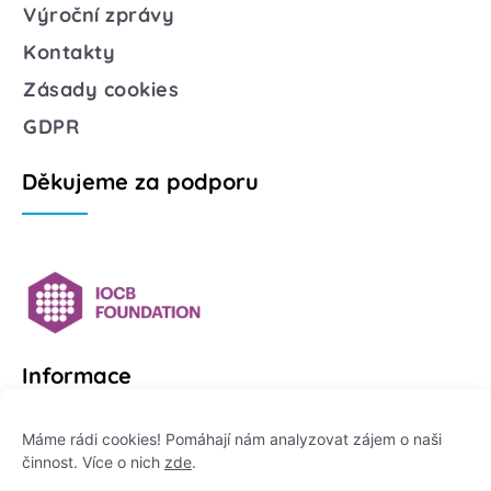
Výroční zprávy
Kontakty
Zásady cookies
GDPR
Děkujeme za podporu
Informace
Platformu Zeptej se vědce provozuje:
Máme rádi cookies! Pomáhají nám analyzovat zájem o naši
činnost. Více o nich
zde
.
Institut pro komunikaci vědy, z. ú.