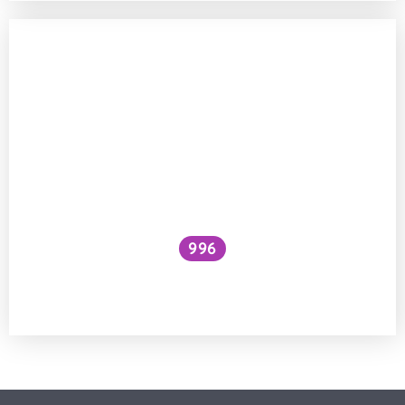
996
Vyplodí 20 největších lodí více škodlivin
než všechna auta světa?