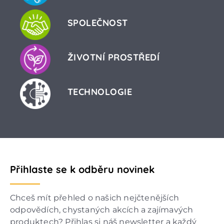
SPOLEČNOST
ŽIVOTNÍ PROSTŘEDÍ
TECHNOLOGIE
Přihlaste se k odběru novinek
Chceš mít přehled o našich nejčtenějších
odpovědích, chystaných akcích a zajímavých
produktech? Přihlas si náš newsletter a každý