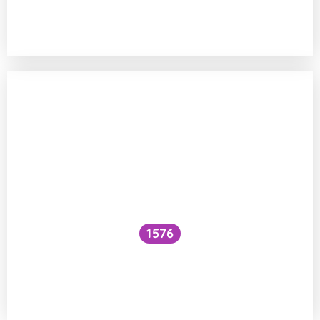
Je zdraví škodlivé konzumovat plody
rostoucí u silnic?
1576
Jaký je rozdíl mezi benzínovým
a naftovým motorem a co když natankuji
špatné palivo?