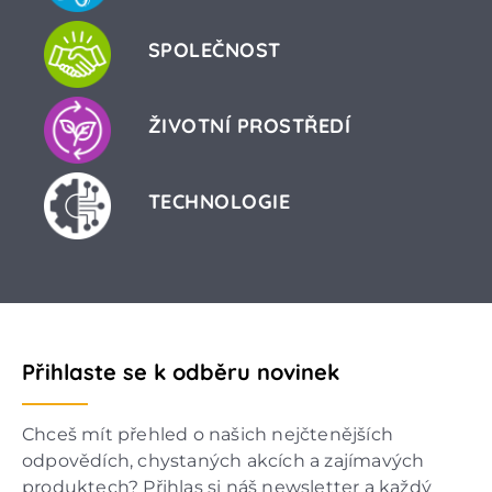
SPOLEČNOST
ŽIVOTNÍ PROSTŘEDÍ
TECHNOLOGIE
Přihlaste se k odběru novinek
Chceš mít přehled o našich nejčtenějších
odpovědích, chystaných akcích a zajímavých
produktech? Přihlas si náš newsletter a každý