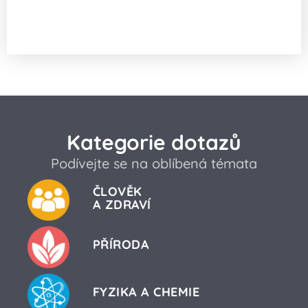
Existuje hypotéza o interakci ribozomů
se signálními drahami?
Kategorie dotazů
Podívejte se na oblíbená témata
ČLOVĚK
A ZDRAVÍ
PŘÍRODA
FYZIKA A CHEMIE