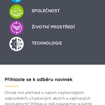
SPOLEČNOST
ŽIVOTNÍ PROSTŘEDÍ
TECHNOLOGIE
Přihlaste se k odběru novinek
Chceš mít přehled o našich nejčtenějších
odpovědích, chystaných akcích a zajímavých
produktech? Přihlas si náš newsletter a každý