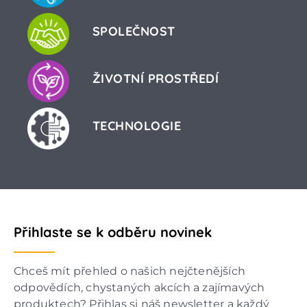
SPOLEČNOST
ŽIVOTNÍ PROSTŘEDÍ
TECHNOLOGIE
Přihlaste se k odběru novinek
Chceš mít přehled o našich nejčtenějších
odpovědích, chystaných akcích a zajímavých
produktech? Přihlas si náš newsletter a každý