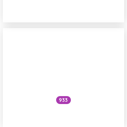
Je zdraví škodlivé konzumovat plody
rostoucí u silnic?
933
Opravdu uvolňuje rajčatová šťáva
z olověného křišťálu olovo?