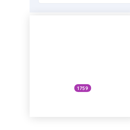
1759
Jaký vliv má konzumace alkoholu
na orgány?