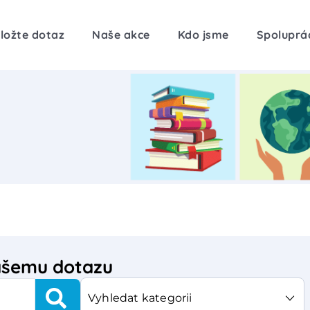
ložte dotaz
Naše akce
Kdo jsme
Spoluprá
vašemu dotazu