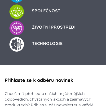
SPOLEČNOST
ŽIVOTNÍ PROSTŘEDÍ
TECHNOLOGIE
Přihlaste se k odběru novinek
Chceš mít přehled o našich nejčtenějších
odpovědích, chystaných akcích a zajímavých
produktech? Přihlas si náš newsletter a každý