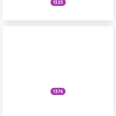
1325
Proč hotové knedlíky vyplavou?
1376
Přináší plavání při menstruaci nějaká
zdravotní rizika?