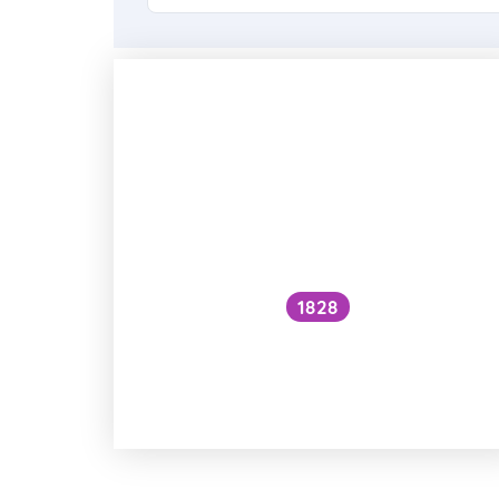
1828
Jak je to s hustotou a objemem
oxidu uhličitého v superkritickém
stavu?