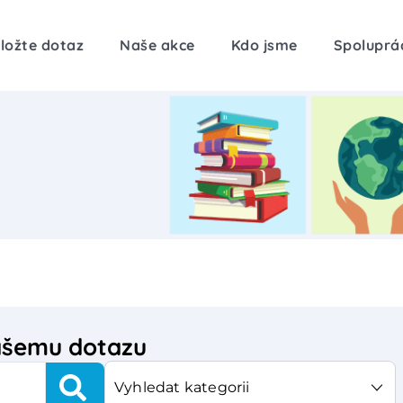
ložte dotaz
Naše akce
Kdo jsme
Spoluprá
vašemu dotazu