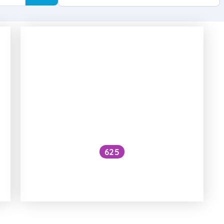
625
Jak to, že se různě těžké plyny
neoddělí?