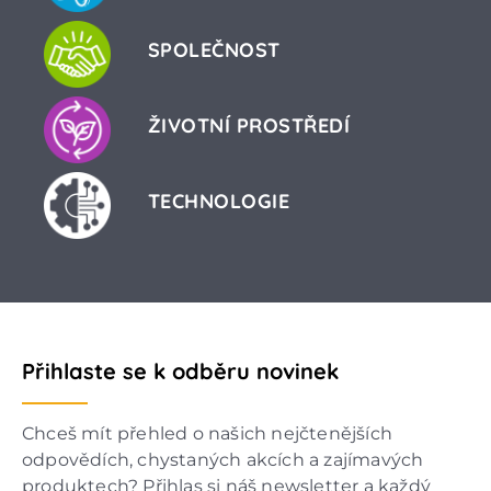
SPOLEČNOST
ŽIVOTNÍ PROSTŘEDÍ
TECHNOLOGIE
Přihlaste se k odběru novinek
Chceš mít přehled o našich nejčtenějších
odpovědích, chystaných akcích a zajímavých
produktech? Přihlas si náš newsletter a každý