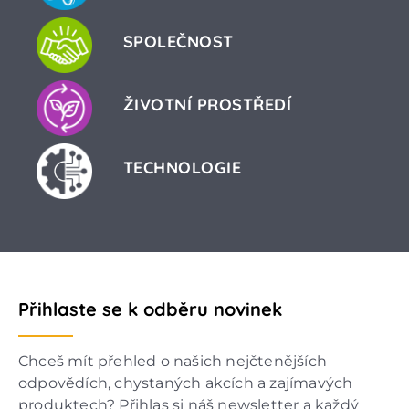
SPOLEČNOST
ŽIVOTNÍ PROSTŘEDÍ
TECHNOLOGIE
Přihlaste se k odběru novinek
Chceš mít přehled o našich nejčtenějších
odpovědích, chystaných akcích a zajímavých
produktech? Přihlas si náš newsletter a každý