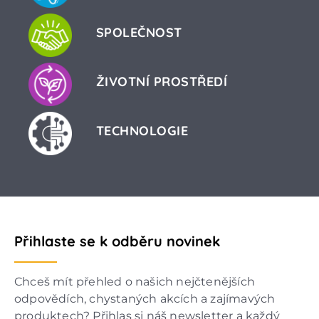
SPOLEČNOST
ŽIVOTNÍ PROSTŘEDÍ
TECHNOLOGIE
Přihlaste se k odběru novinek
Chceš mít přehled o našich nejčtenějších
odpovědích, chystaných akcích a zajímavých
produktech? Přihlas si náš newsletter a každý