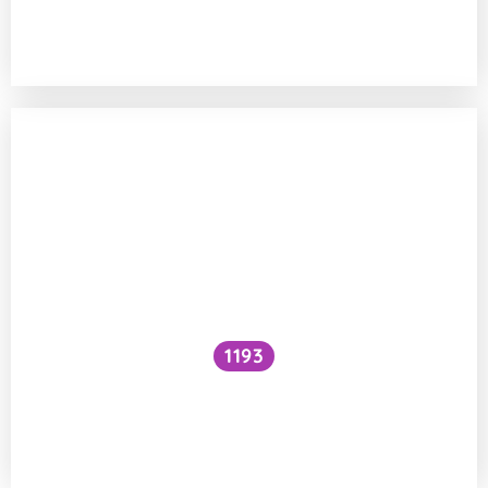
Ovlivňuje Parkinsonova nemoc paměť
a inteligenci, a lze jí nějak předejít?
1193
Bylo by zavedení screeningového
ultrazvukového vyšetření prsu u mladých
žen přínosem?