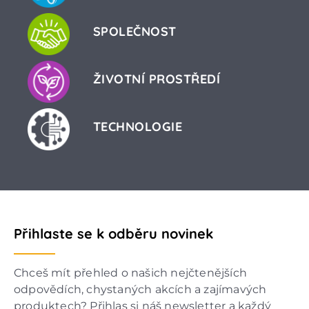
SPOLEČNOST
ŽIVOTNÍ PROSTŘEDÍ
TECHNOLOGIE
Přihlaste se k odběru novinek
Chceš mít přehled o našich nejčtenějších
odpovědích, chystaných akcích a zajímavých
produktech? Přihlas si náš newsletter a každý