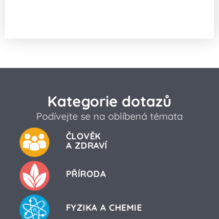
Proč se potápěčské brýle nezamlží, když
do nich plivnu?
Kategorie dotazů
Podívejte se na oblíbená témata
ČLOVĚK
A ZDRAVÍ
PŘÍRODA
FYZIKA A CHEMIE