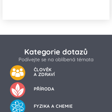
Co by se stalo, kdyby se Země náhle
rozpůlila?
Kategorie dotazů
Podívejte se na oblíbená témata
ČLOVĚK
A ZDRAVÍ
PŘÍRODA
FYZIKA A CHEMIE