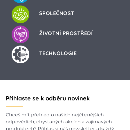
SPOLEČNOST
ŽIVOTNÍ PROSTŘEDÍ
TECHNOLOGIE
Přihlaste se k odběru novinek
Chceš mít přehled o našich nejčtenějších
odpovědích, chystaných akcích a zajímavých
produktech? Přihlas si náš newsletter a každý