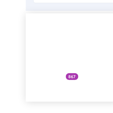
867
Ztrácí rýže vařením s tukem
kalorie?