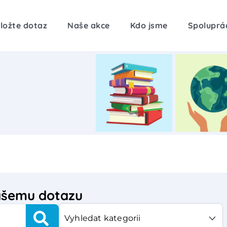
ložte dotaz
Naše akce
Kdo jsme
Spoluprá
vašemu dotazu