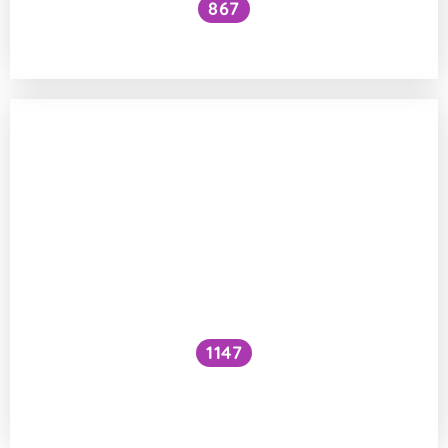
867
Ztrácí rýže vařením s tukem kalorie?
1147
Obsahuje škrob víc amylózy nebo
amylopektinu?