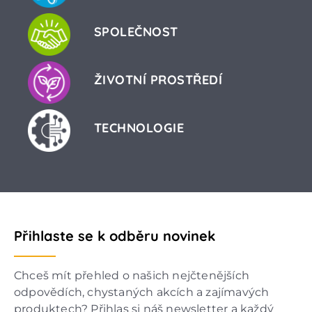
SPOLEČNOST
ŽIVOTNÍ PROSTŘEDÍ
TECHNOLOGIE
Přihlaste se k odběru novinek
Chceš mít přehled o našich nejčtenějších
odpovědích, chystaných akcích a zajímavých
produktech? Přihlas si náš newsletter a každý