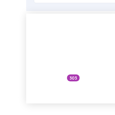
303
Mají solné lampy vliv na psychiku
a zdraví?