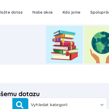
ložte dotaz
Naše akce
Kdo jsme
Spoluprá
vašemu dotazu