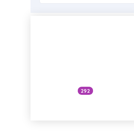
292
Sčítá se účinek faktorů různých
SPF krémů?