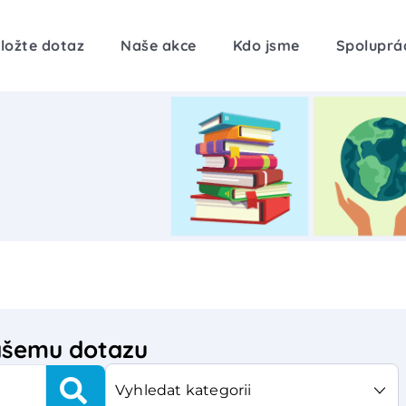
ložte dotaz
Naše akce
Kdo jsme
Spoluprá
vašemu dotazu