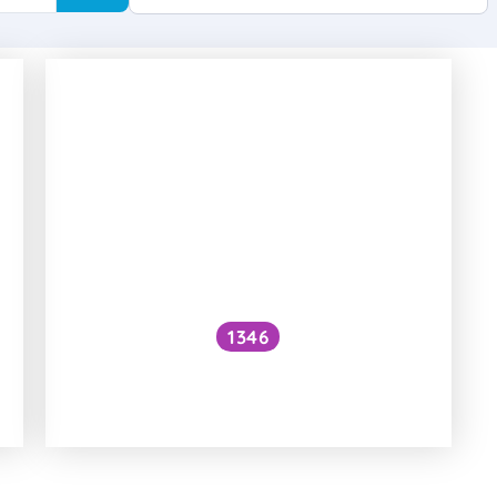
1346
Jak reaguje Savo s vodou a bílou
košilí od opalovacího krému?