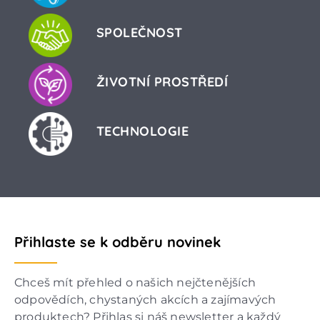
SPOLEČNOST
ŽIVOTNÍ PROSTŘEDÍ
TECHNOLOGIE
Přihlaste se k odběru novinek
Chceš mít přehled o našich nejčtenějších
odpovědích, chystaných akcích a zajímavých
produktech? Přihlas si náš newsletter a každý