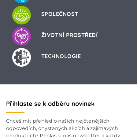
SPOLEČNOST
ŽIVOTNÍ PROSTŘEDÍ
TECHNOLOGIE
Přihlaste se k odběru novinek
Chceš mít přehled o našich nejčtenějších
odpovědích, chystaných akcích a zajímavých
produktech? Přihlas si náš newsletter a každý