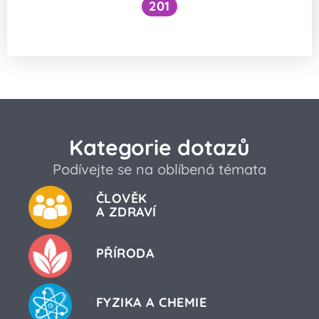
201
Jak chytrý náramek měří spánkové fáze?
Kategorie dotazů
Podívejte se na oblíbená témata
ČLOVĚK
A ZDRAVÍ
PŘÍRODA
FYZIKA A CHEMIE