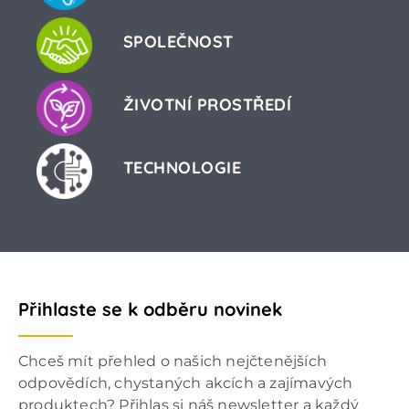
SPOLEČNOST
ŽIVOTNÍ PROSTŘEDÍ
TECHNOLOGIE
Přihlaste se k odběru novinek
Chceš mít přehled o našich nejčtenějších
odpovědích, chystaných akcích a zajímavých
produktech? Přihlas si náš newsletter a každý