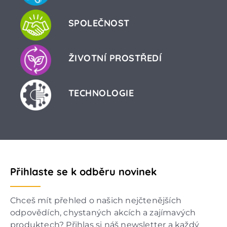
SPOLEČNOST
ŽIVOTNÍ PROSTŘEDÍ
TECHNOLOGIE
Přihlaste se k odběru novinek
Chceš mít přehled o našich nejčtenějších
odpovědích, chystaných akcích a zajímavých
produktech? Přihlas si náš newsletter a každý