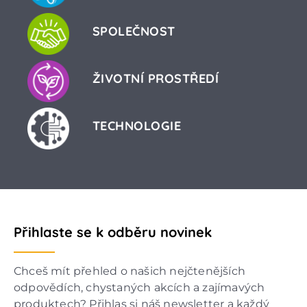
SPOLEČNOST
ŽIVOTNÍ PROSTŘEDÍ
TECHNOLOGIE
Přihlaste se k odběru novinek
Chceš mít přehled o našich nejčtenějších
odpovědích, chystaných akcích a zajímavých
produktech? Přihlas si náš newsletter a každý