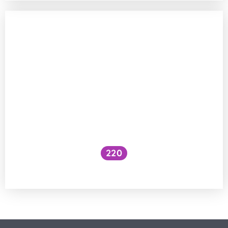
220
Fungují odpuzovače klíšťat?