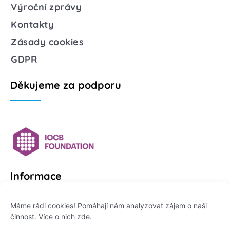
Výroční zprávy
Kontakty
Zásady cookies
GDPR
Děkujeme za podporu
Informace
Platformu Zeptej se vědce provozuje:
Máme rádi cookies! Pomáhají nám analyzovat zájem o naši
činnost. Více o nich
zde
.
Institut pro komunikaci vědy, z. ú.