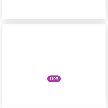
Je možné správně určovat biologický věk
u dětí?
1193
Bylo by zavedení screeningového
ultrazvukového vyšetření prsu u mladých
žen přínosem?