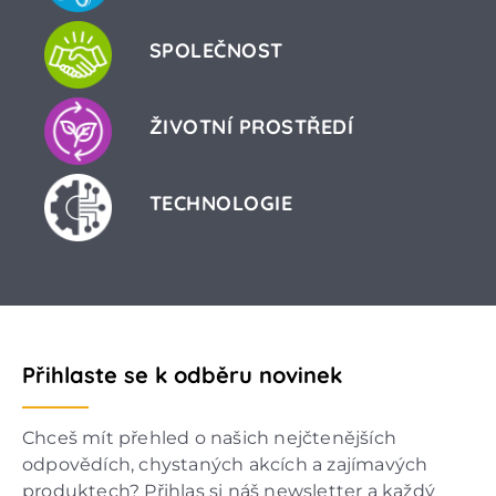
SPOLEČNOST
ŽIVOTNÍ PROSTŘEDÍ
TECHNOLOGIE
Přihlaste se k odběru novinek
Chceš mít přehled o našich nejčtenějších
odpovědích, chystaných akcích a zajímavých
produktech? Přihlas si náš newsletter a každý