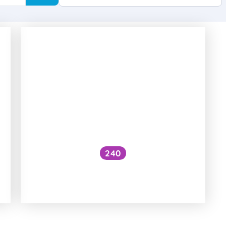
240
Jak funguje plazmový generátor
a má pozitivní vliv na lidské tělo?