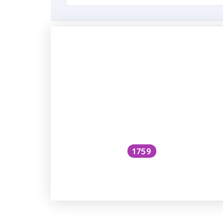
1759
Jaký vliv má konzumace alkoholu
na orgány?