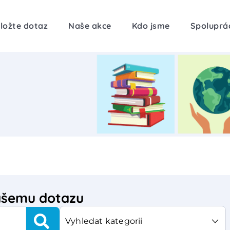
ložte dotaz
Naše akce
Kdo jsme
Spoluprá
vašemu dotazu