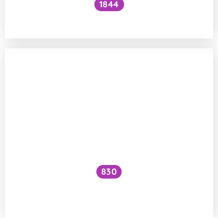
1844
Proč se ve lžíci vidím vzhůru nohama?
830
Co by člověk viděl uvnitř dokonale
zrcadlové koule se svíčkou v ruce?