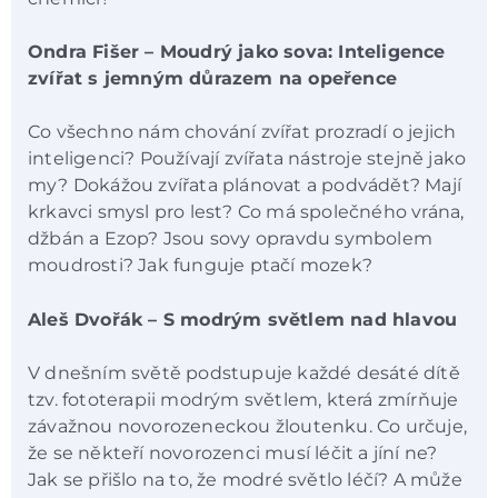
Ondra Fišer – Moudrý jako sova: Inteligence
zvířat s jemným důrazem na opeřence
Co všechno nám chování zvířat prozradí o jejich
inteligenci? Používají zvířata nástroje stejně jako
my? Dokážou zvířata plánovat a podvádět? Mají
krkavci smysl pro lest? Co má společného vrána,
džbán a Ezop? Jsou sovy opravdu symbolem
moudrosti? Jak funguje ptačí mozek?
Aleš Dvořák – S modrým světlem nad hlavou
V dnešním světě podstupuje každé desáté dítě
tzv. fototerapii modrým světlem, která zmírňuje
závažnou novorozeneckou žloutenku. Co určuje,
že se někteří novorozenci musí léčit a jíní ne?
Jak se přišlo na to, že modré světlo léčí? A může