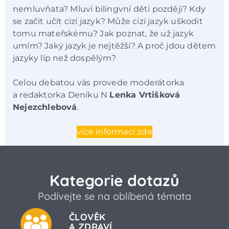
nemluvňata? Mluví bilingvní děti později? Kdy
se začit učit cizí jazyk? Může cizí jazyk uškodit
tomu mateřskému? Jak poznat, že už jazyk
umím? Jaký jazyk je nejtěžší? A proč jdou dětem
jazyky líp než dospělým?
Celou debatou vás provede moderátorka
a redaktorka Deníku N
Lenka Vrtišková
Nejezchlebová
.
více informací zde
Kategorie dotazů
Podívejte se na oblíbená témata
ČLOVĚK
A ZDRAVÍ