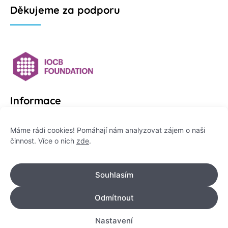
Děkujeme za podporu
Informace
Platformu Zeptej se vědce provozuje:
Máme rádi cookies! Pomáhají nám analyzovat zájem o naši
činnost. Více o nich
zde
.
Institut pro komunikaci vědy, z. ú.
IČO: 178 47 389
Souhlasím
Flemingovo náměstí 542/2,
Dejvice, 160 00 Praha 6
Odmítnout
info@zeptejsevedce.cz
Nastavení