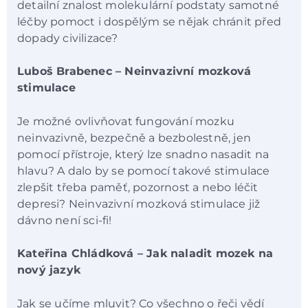
detailní znalost molekulární podstaty samotné
léčby pomoct i dospělým se nějak chránit před
dopady civilizace?
Luboš Brabenec – Neinvazivní mozková
stimulace
Je možné ovlivňovat fungování mozku
neinvazivně, bezpečně a bezbolestně, jen
pomocí přístroje, který lze snadno nasadit na
hlavu? A dalo by se pomocí takové stimulace
zlepšit třeba paměť, pozornost a nebo léčit
depresi? Neinvazivní mozková stimulace již
dávno není sci-fi!
Kateřina Chládková – Jak naladit mozek na
nový jazyk
Jak se učíme mluvit? Co všechno o řeči vědí