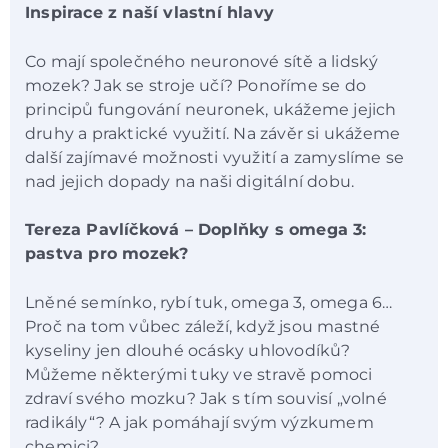
Inspirace z naší vlastní hlavy
Co mají společného neuronové sítě a lidský
mozek? Jak se stroje učí? Ponoříme se do
principů fungování neuronek, ukážeme jejich
druhy a praktické využití. Na závěr si ukážeme
další zajímavé možnosti využití a zamyslíme se
nad jejich dopady na naši digitální dobu.
Tereza Pavlíčková – Doplňky s omega 3:
pastva pro mozek?
Lněné semínko, rybí tuk, omega 3, omega 6…
Proč na tom vůbec záleží, když jsou mastné
kyseliny jen dlouhé ocásky uhlovodíků?
Můžeme některými tuky ve stravě pomoci
zdraví svého mozku? Jak s tím souvisí „volné
radikály“? A jak pomáhají svým výzkumem
chemici?