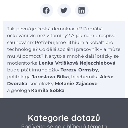
Jak pevná je česká demokracie? Pomáhá
očkování víc než vitamíny? A jak nám prospívá
saunování? Potřebujeme lithium a kobalt pro
technologie? Co dělá sociální pracovník – a může
mu AI pomoct? Na tyto a mnohé další otázky se
moderátorka
Lenka Vrtišková Nejezchlebová
bude ptát imunoložky
Terezy Ormsby
,
politologa
Jaroslava Bílka
, biochemika
Aleše
Dvořáka
, socioložky
Melanie Zajacové
a geologa
Kamila Sobka
.
Kategorie dotazů
Podívejte se na oblíbená témata