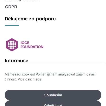
GDPR
Děkujeme za podporu
Informace
Platformu Zeptej se vědce provozuje:
Máme rádi cookies! Pomáhají nám analyzovat zájem o naši
činnost. Více o nich
zde
.
Institut pro komunikaci vědy, z. ú.
IČO: 178 47 389
Souhlasím
Flemingovo náměstí 542/2,
Dejvice, 160 00 Praha 6
Odmítnout