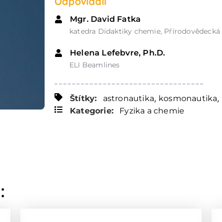
Odpovídali
Mgr. David Fatka
katedra Didaktiky chemie, Přírodovědecká 
Helena Lefebvre, Ph.D.
ELI Beamlines
,
,
Štítky:
astronautika
kosmonautika
Kategorie:
Fyzika a chemie
: