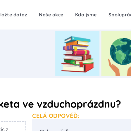
ložte dotaz
Naše akce
Kdo jsme
Spoluprá
aketa ve vzduchoprázdnu?
CELÁ ODPOVĚĎ:
ic z