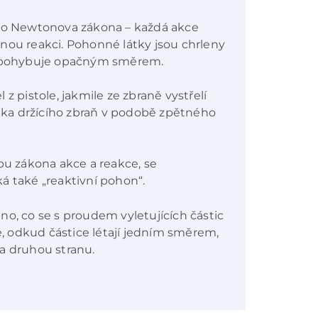
ího Newtonova zákona – každá akce
nou reakci. Pohonné látky jsou chrleny
se pohybuje opačným směrem.
z pistole, jakmile ze zbraně vystřelí
věka držícího zbraň v podobě zpětného
pu zákona akce a reakce, se
á také „reaktivní pohon“.
no, co se s proudem vyletujících částic
ce, odkud částice létají jedním směrem,
 na druhou stranu.