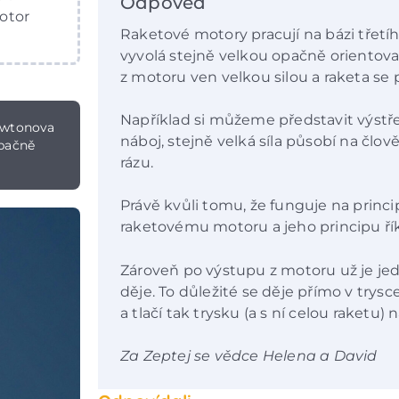
Odpověď
otor
Raketové motory pracují na bázi třet
vyvolá stejně velkou opačně orientova
z motoru ven velkou silou a raketa 
Například si můžeme představit výstřel 
Newtonova
náboj, stejně velká síla působí na člo
opačně
rázu.
Právě kvůli tomu, že funguje na princi
raketovému motoru a jeho principu řík
Zároveň po výstupu z motoru už je jed
děje. To důležité se děje přímo v trys
a tlačí tak trysku (a s ní celou raketu)
Za Zeptej se vědce Helena a David