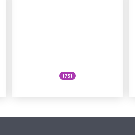
1731
Voní mraky?