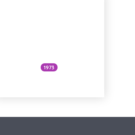
1973
Snížilo by vytažení všech lodí
hladinu oceánů?