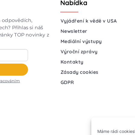
Nabídka
h odpovědích,
Vyjádření k vědě v USA
ch? Přihlas si náš
Newsletter
hránky TOP novinky z
Mediální výstupy
Výroční zprávy
Kontakty
Zásady cookies
racováním
GDPR
Máme rádi cookies!