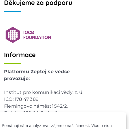
Děkujeme za podporu
Informace
Platformu Zeptej se vědce
provozuje:
Institut pro komunikaci vědy, z. ú.
IČO: 178 47 389
Flemingovo náměstí 542/2,
Dejvice, 160 00 Praha 6
info@zeptejsevedce.cz
 Pomáhají nám analyzovat zájem o naši činnost. Více o nich