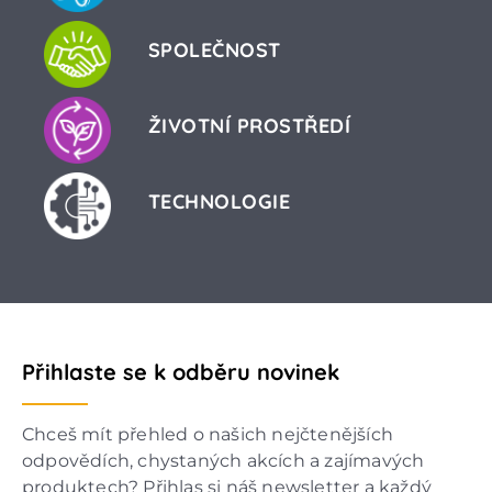
SPOLEČNOST
ŽIVOTNÍ PROSTŘEDÍ
TECHNOLOGIE
Přihlaste se k odběru novinek
Chceš mít přehled o našich nejčtenějších
odpovědích, chystaných akcích a zajímavých
produktech? Přihlas si náš newsletter a každý